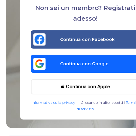
Non sei un membro? Registrati
adesso!
Continua con Facebook
Continua con Google
 Continua con Apple
Informativa sulla privacy
Cliccando in alto, accetti i
Termi
di servizio