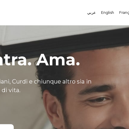
عربي
English
Franç
ntra. Ama.
iani, Curdi e chiunque altro sia in
di vita.