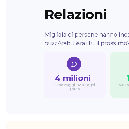
Relazioni
Migliaia di persone hanno inc
buzzArab. Sarai tu il prossimo
4 milioni
di messaggi inviati ogni
video
giorno