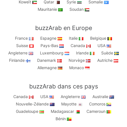
Koweït
Qatar
Syrie
Somalie
Mauritanie
Soudan
buzzArab en Europe
France
Espagne
Italie
Belgique
Suisse
Pays-Bas
Canada
USA
Angleterre
Luxembourg
Irlande
Suède
Finlande
Danemark
Norvège
Autriche
Allemagne
Monaco
buzzArab dans ces pays
Canada
USA
Angleterre
Australie
Nouvelle-Zélande
Mayotte
Comoros
Guadeloupe
Madagascar
Cameroun
Bénin