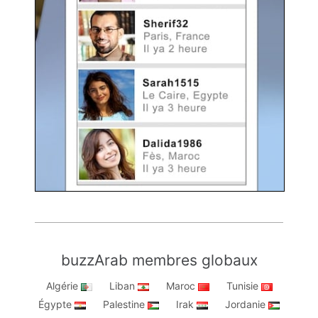
buzzArab membres globaux
Algérie
Liban
Maroc
Tunisie
Égypte
Palestine
Irak
Jordanie