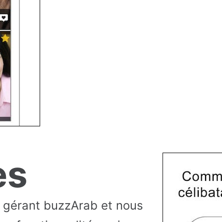
es
l gérant buzzArab et nous