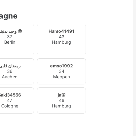
magne
وحيد بدنيتي 😥
Hamo41491
37
43
Berlin
Hamburg
رمضان قلبي
emso1992
36
34
Aachen
Meppen
Saki34556
ja🌸
47
46
Cologne
Hamburg