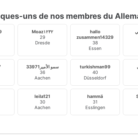
ques-uns de nos membres du Alle
9
Moaz١٢٣٢
hallo
29
zusammen14329
d
Dresde
38
Essen
7
سمو الأمير33971
turkishman99
36
40
Aachen
Düsseldorf
leila121
hammä
30
31
Aachen
Esslingen