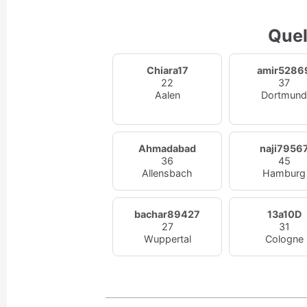
Quel
Chiara17
amir5286
22
37
Aalen
Dortmun
Ahmadabad
naji7956
36
45
Allensbach
Hamburg
bachar89427
13a10D
27
31
Wuppertal
Cologne